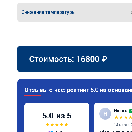
Снижение температуры
Стоимость:
16800
₽
Отзывы о нас: рейтинг 5.0 на основан
Никита
Н
5.0 из 5
★
★
★
★
★
★
★
★
14 марта 
«Чип тюнинг, п