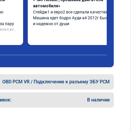
автомобиля»
ю 
Стейдж1 и евро2 все сделали качественно. 
Машина едет бодро Ауди а4 2012г Быстро 
а пару 
и надежно от души
взял,всё 
е 
а 
еперь 
 
ксея 
OBD PCM VR / Подключение к разъему ЭБУ PCM
ивок:
В наличии