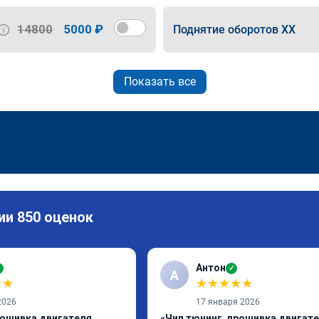
14800
5000 ₽
Поднятие оборотов ХХ
Показать все
ии 850 оценок
Антон
✓
✓
А
★
★
★
★
★
★
★
2026
17 января 2026
рошивка двигателя
«Чип тюнинг, прошивка двигат