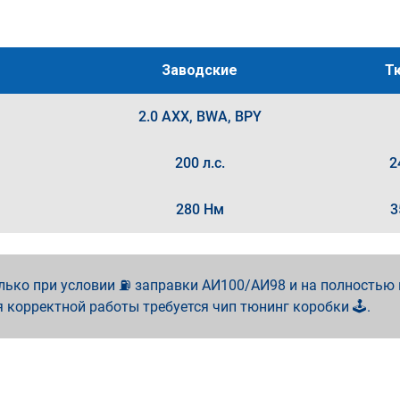
Заводские
Т
2.0 AXX, BWA, BPY
200 л.с.
2
280 Нм
3
лько при условии ⛽ заправки АИ100/АИ98 и на полностью
я корректной работы требуется чип тюнинг коробки 🕹️.