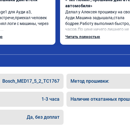
автомобиля»
ge1 для Ауди а3, 
Делал у Алексея прошивку на сво
встрече,приехал человек 
Ауди.Машина задышала,стала 
нял логи с машины, через 
бодрее.Работу выполнил быстро,з


часов.По цене ничего лишнего не 
ебе огромное, машинка по 
как договаривались заранее.Посл
ью
Читать полностью
ала! Как писал ранее в 
работы возникали вопросы,всегд
рть с косой догнать не 
консультировал и был на связи.Т
дет не в себя, еще раз 
знаю,куда ехать в случае поломки
авто.Однозначно рекомендую Але
как грамотного специалиста!
Bosch_MED17_5_2_TC1767
Метод прошивки:
1-3 часа
Наличие откатанных прош
Да, без доплат