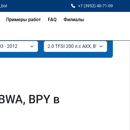
_bot
+7 (3952) 40-71-09
Примеры работ
FAQ
Филиалы
 BWA, BPY в