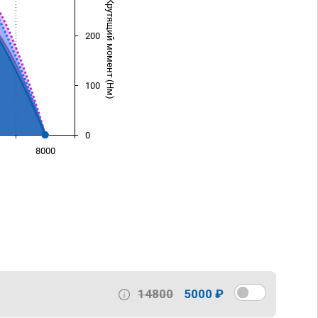
Крутящий момент (Нм)
200
100
0
8000
)
14800
5000 ₽