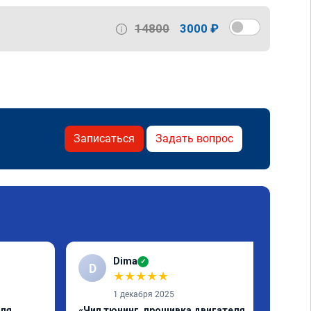
14800
3000 ₽
Записаться
Задать вопрос
Dima
✓
D
★
★
★
★
★
1 декабря 2025
еля
«Чип тюнинг, прошивка двигателя