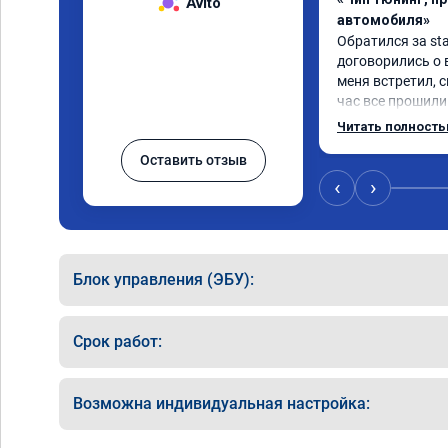
Avito
автомобиля»
Обратился за sta
договорились о 
меня встретил, с
час все прошили.
Арман спасибо т
Читать полност
летела а не поех
Оставить отзыв
личку Арману сме
может 🤣машина е
‹
›
спасибо вам!!!!!!!
Блок управления (ЭБУ):
Срок работ:
Возможна индивидуальная настройка: