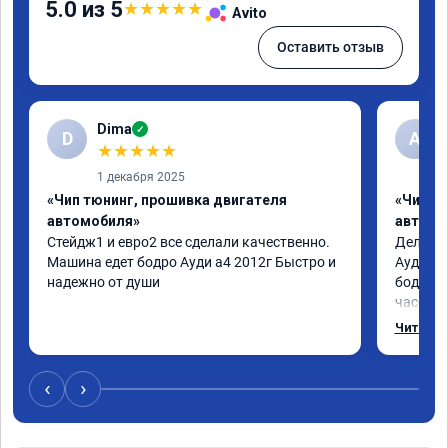
5.0 из 5
★
★
★
★
★
Avito
Оставить отзыв
Dima
✓
D
А
★
★
★
★
★
1 декабря 2025
«Чип тюнинг, прошивка двигателя
«Чип т
автомобиля»
автомо
Стейдж1 и евро2 все сделали качественно. 
Делал у
Машина едет бодро Ауди а4 2012г Быстро и 
Ауди.Ма
надежно от души
бодрее.
часов.П
как дог
Читать 
возника
и был н
случае 
‹
›
рекомен
специал