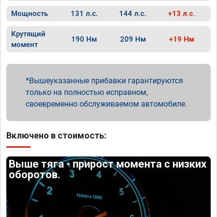
Мощность
131 л.с.
144 л.с.
+13 л.с.
Крутящий
190 Нм
209 Нм
+19 Нм
момент
Вышеуказанные прибавки гарантируются
только на полностью исправном,
своевременно обслуживаемом автомобиле.
Включено в стоимость:
Выше тяга - прирост момента с низких
оборотов.