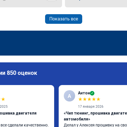
Показать все
ии 850 оценок
Антон
✓
А
★
★
★
★
★
★
★
 2025
17 января 2026
рошивка двигателя
«Чип тюнинг, прошивка двигат
автомобиля»
все сделали качественно. 
Делал у Алексея прошивку на сво