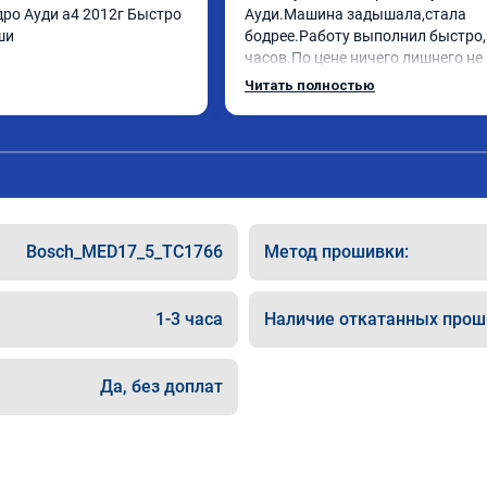
ро Ауди а4 2012г Быстро 
Ауди.Машина задышала,стала 
ши
бодрее.Работу выполнил быстро,з
часов.По цене ничего лишнего не 
как договаривались заранее.Посл
Читать полностью
работы возникали вопросы,всегд
консультировал и был на связи.Т
знаю,куда ехать в случае поломки
авто.Однозначно рекомендую Але
как грамотного специалиста!
Bosch_MED17_5_TC1766
Метод прошивки:
1-3 часа
Наличие откатанных прош
Да, без доплат