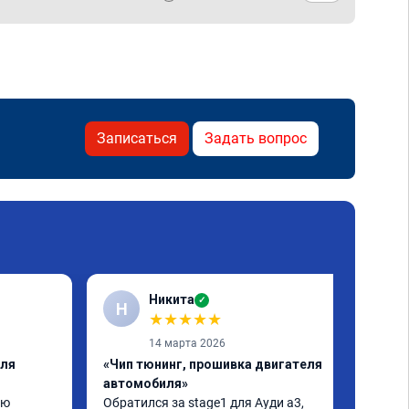
Записаться
Задать вопрос
Никита
✓
Н
★
★
★
★
★
14 марта 2026
еля
«Чип тюнинг, прошивка двигателя
автомобиля»
ю 
Обратился за stage1 для Ауди а3, 