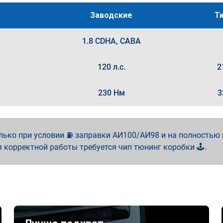
Заводские
Т
1.8 CDHA, CABA
120 л.с.
2
230 Нм
3
лько при условии ⛽ заправки АИ100/АИ98 и на полностью
я корректной работы требуется чип тюнинг коробки 🕹️.