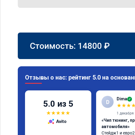
Стоимость:
14800
₽
Отзывы о нас: рейтинг 5.0 на основан
Dima
✓
D
5.0 из 5
★
★
★
★
★
★
★
★
1 декабря
«Чип тюнинг, п
Avito
автомобиля»
Стейдж1 и евро2 