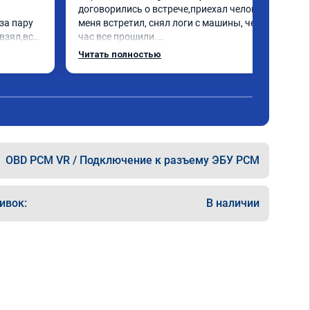
договорились о встрече,приехал человек 
а пару 
меня встретил, снял логи с машины, через 
взял,всё 
час все прошили.

е 
Арман спасибо тебе огромное, машинка по 
Читать полностью
а 
летела а не поехала! Как писал ранее в 
еперь 
личку Арману смерть с косой догнать не 
 
может 🤣машина едет не в себя, еще раз 
ксея 
спасибо вам!!!!!!!
OBD PCM VR / Подключение к разъему ЭБУ PCM
ивок:
В наличии