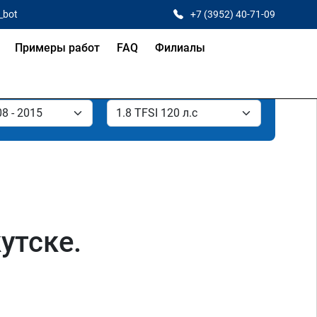
_bot
+7 (3952) 40-71-09
Примеры работ
FAQ
Филиалы
утске.