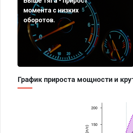
Выше тяга - прирост
момента с низких
оборотов.
График прироста мощности и кр
200
150