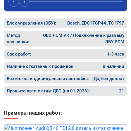
‹
›
рекомен
специал
Блок управления (ЭБУ):
Bosch_EDC17CP44_TC1797
Метод
OBD PCM VR / Подключение к разъему
прошивки:
ЭБУ PCM
Срок работ:
1-3 часа
Наличие откатанных прошивок:
В наличии
Возможна индивидуальная настройка:
Да, без доплат
Прошито авто с этим ДВС (на 01.2026):
21
Примеры наших работ: