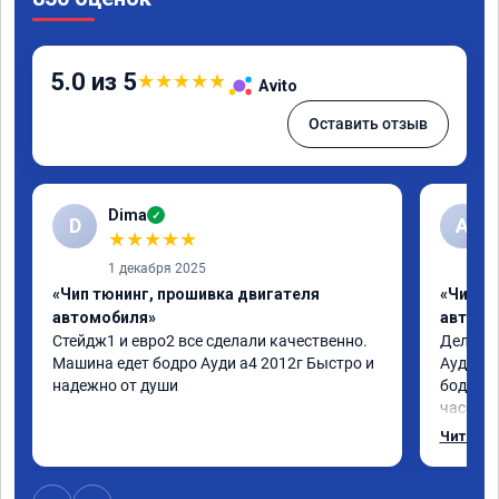
5.0 из 5
★
★
★
★
★
Avito
Оставить отзыв
Dima
✓
D
А
★
★
★
★
★
1 декабря 2025
«Чип тюнинг, прошивка двигателя
«Чип т
автомобиля»
автомо
Стейдж1 и евро2 все сделали качественно. 
Делал у
Машина едет бодро Ауди а4 2012г Быстро и 
Ауди.Ма
надежно от души
бодрее.
часов.П
как дог
Читать 
возника
и был н
случае 