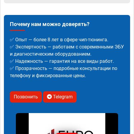
Почему нам можно доверять?
✅ Опыт — более 8 лет в сфере чип-тюнинга.
✅ Экспертность — работаем с современными ЭБУ
и диагностическим оборудованием.
✅ Надежность — гарантия на все виды работ.
✅ Прозрачность — подробные консультации по
телефону и фиксированные цены.
Позвонить
Telegram