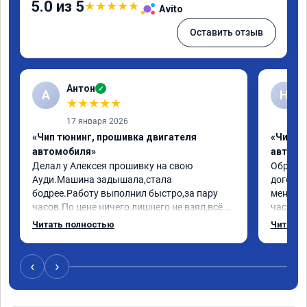
5.0 из 5
★
★
★
★
★
Avito
Оставить отзыв
Антон
✓
А
Н
★
★
★
★
★
17 января 2026
«Чип тюнинг, прошивка двигателя
«Чип т
автомобиля»
автомо
Делал у Алексея прошивку на свою 
Обратилс
Ауди.Машина задышала,стала 
договор
бодрее.Работу выполнил быстро,за пару 
меня вс
часов.По цене ничего лишнего не взял,всё 
час все
как договаривались заранее.После работы 
Арман с
Читать полностью
Читать 
возникали вопросы,всегда консультировал 
летела а
и был на связи.Теперь знаю,куда ехать в 
личку А
случае поломки авто.Однозначно 
может 
‹
›
рекомендую Алексея как грамотного 
спасибо 
специалиста!