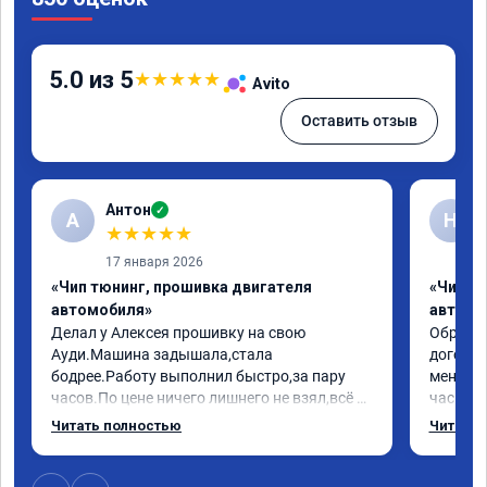
5.0 из 5
★
★
★
★
★
Avito
Оставить отзыв
Антон
✓
А
Н
★
★
★
★
★
17 января 2026
«Чип тюнинг, прошивка двигателя
«Чип т
автомобиля»
автомо
Делал у Алексея прошивку на свою 
Обратилс
Ауди.Машина задышала,стала 
договор
бодрее.Работу выполнил быстро,за пару 
меня вс
часов.По цене ничего лишнего не взял,всё 
час все
как договаривались заранее.После работы 
Арман с
Читать полностью
Читать 
возникали вопросы,всегда консультировал 
летела а
и был на связи.Теперь знаю,куда ехать в 
личку А
случае поломки авто.Однозначно 
может 