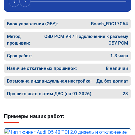
‹
›
рекомендую Алексея как грамотного 
спасибо 
специалиста!
Блок управления (ЭБУ):
Bosch_EDC17C64
Метод
OBD PCM VR / Подключение к разъему
прошивки:
ЭБУ PCM
Срок работ:
1-3 часа
Наличие откатанных прошивок:
В наличии
Возможна индивидуальная настройка:
Да, без доплат
Прошито авто с этим ДВС (на 01.2026):
23
Примеры наших работ: