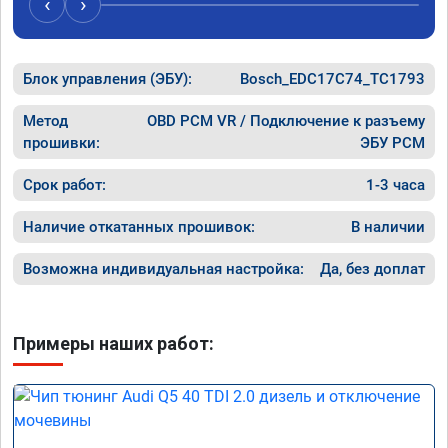
‹
›
рекомендую Алексея как грамотного 
спасибо 
специалиста!
Блок управления (ЭБУ):
Bosch_EDC17C74_TC1793
Метод
OBD PCM VR / Подключение к разъему
прошивки:
ЭБУ PCM
Срок работ:
1-3 часа
Наличие откатанных прошивок:
В наличии
Возможна индивидуальная настройка:
Да, без доплат
Примеры наших работ: