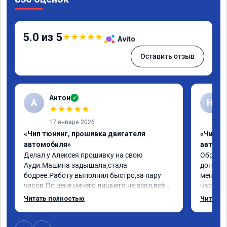
5.0 из 5
★
★
★
★
★
Avito
Оставить отзыв
Антон
✓
А
Н
★
★
★
★
★
17 января 2026
«Чип тюнинг, прошивка двигателя
«Чип т
автомобиля»
автомо
Делал у Алексея прошивку на свою 
Обратилс
Ауди.Машина задышала,стала 
договор
бодрее.Работу выполнил быстро,за пару 
меня вс
часов.По цене ничего лишнего не взял,всё 
час все
как договаривались заранее.После работы 
Арман с
Читать полностью
Читать 
возникали вопросы,всегда консультировал 
летела а
и был на связи.Теперь знаю,куда ехать в 
личку А
случае поломки авто.Однозначно 
может 