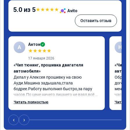
5.0 из 5
★
★
★
★
★
Avito
Оставить отзыв
Антон
✓
А
Н
★
★
★
★
★
17 января 2026
«Чип тюнинг, прошивка двигателя
«Чип т
автомобиля»
автомо
Делал у Алексея прошивку на свою 
Обратилс
Ауди.Машина задышала,стала 
договор
бодрее.Работу выполнил быстро,за пару 
меня вс
часов.По цене ничего лишнего не взял,всё 
час все
как договаривались заранее.После работы 
Арман с
Читать полностью
Читать 
возникали вопросы,всегда консультировал 
летела а
и был на связи.Теперь знаю,куда ехать в 
личку А
случае поломки авто.Однозначно 
может 
‹
›
рекомендую Алексея как грамотного 
спасибо 
специалиста!