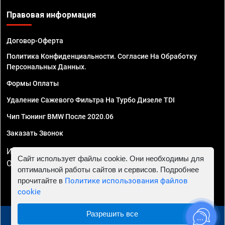
Правовая информация
Договор-Оферта
Политика Конфиденциальности. Согласие На Обработку
Персональных Данных.
Формы Оплаты
Удаление Сажевого Фильтра На Турбо Дизеле TDI
Чип Тюнинг BMW После 2020.06
Заказать Звонок
ИП Смирнов Георгий Павлович. ИНН 781302555843,
Сайт использует файлы cookie. Они необходимы для
ОГРНИП 324470400032610
оптимальной работы сайтов и сервисов. Подробнее
прочитайте в
Политике использования файлов
cookie
Разрешить все
© 2010 - 2026 Чип тюнинг в Иркутске - Автосервис