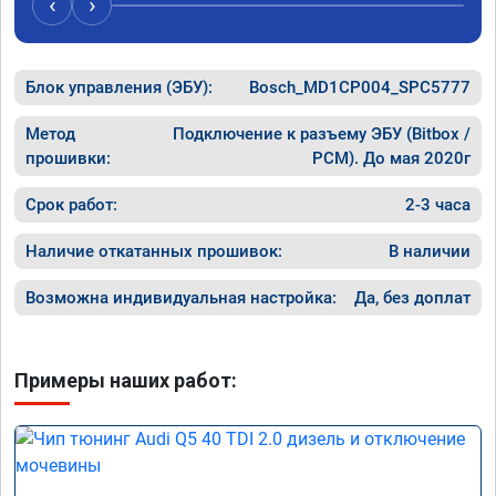
‹
›
рекомендую Алексея как грамотного 
спасибо 
специалиста!
Блок управления (ЭБУ):
Bosch_MD1CP004_SPC5777
Метод
Подключение к разъему ЭБУ (Bitbox /
прошивки:
PCM). До мая 2020г
Срок работ:
2-3 часа
Наличие откатанных прошивок:
В наличии
Возможна индивидуальная настройка:
Да, без доплат
Примеры наших работ: