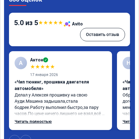
5.0 из 5
★
★
★
★
★
Avito
Оставить отзыв
Антон
✓
А
Н
★
★
★
★
★
17 января 2026
«Чип тюнинг, прошивка двигателя
«Чип т
автомобиля»
автомо
Делал у Алексея прошивку на свою 
Обратилс
Ауди.Машина задышала,стала 
договор
бодрее.Работу выполнил быстро,за пару 
меня вс
часов.По цене ничего лишнего не взял,всё 
час все
как договаривались заранее.После работы 
Арман с
Читать полностью
Читать 
возникали вопросы,всегда консультировал 
летела а
и был на связи.Теперь знаю,куда ехать в 
личку А
случае поломки авто.Однозначно 
может 