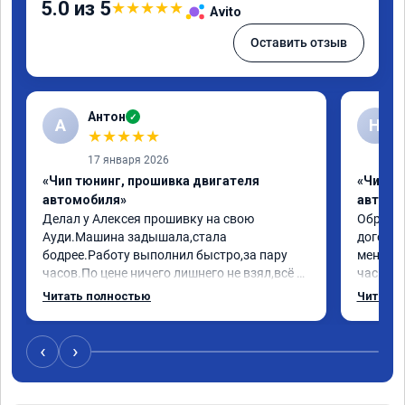
5.0 из 5
★
★
★
★
★
Avito
Оставить отзыв
Антон
✓
А
Н
★
★
★
★
★
17 января 2026
«Чип тюнинг, прошивка двигателя
«Чип т
автомобиля»
автомо
Делал у Алексея прошивку на свою 
Обратилс
Ауди.Машина задышала,стала 
договор
бодрее.Работу выполнил быстро,за пару 
меня вс
часов.По цене ничего лишнего не взял,всё 
час все
как договаривались заранее.После работы 
Арман с
Читать полностью
Читать 
возникали вопросы,всегда консультировал 
летела а
и был на связи.Теперь знаю,куда ехать в 
личку А
случае поломки авто.Однозначно 
может 
‹
›
рекомендую Алексея как грамотного 
спасибо 
специалиста!