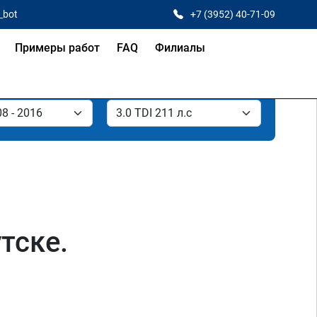
_bot
+7 (3952) 40-71-09
Примеры работ
FAQ
Филиалы
тске.