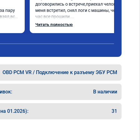
договорились о встрече,приехал человек 
а пару 
меня встретил, снял логи с машины, через 
взял,всё 
час все прошили.

е 
Арман спасибо тебе огромное, машинка по 
Читать полностью
а 
летела а не поехала! Как писал ранее в 
еперь 
личку Арману смерть с косой догнать не 
 
может 🤣машина едет не в себя, еще раз 
ксея 
спасибо вам!!!!!!!
OBD PCM VR / Подключение к разъему ЭБУ PCM
ивок:
В наличии
на 01.2026):
31