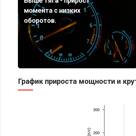
Выше тяга - прирост
момента с низких
оборотов.
График прироста мощности и кр
300
200