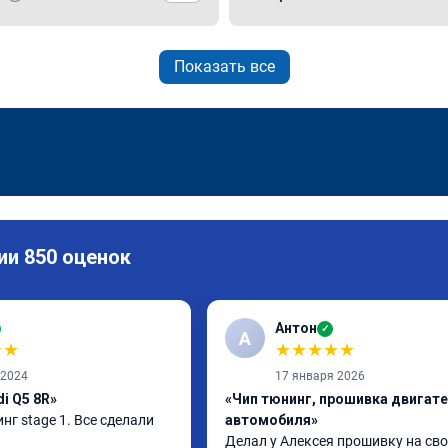
Показать все
ии 850 оценок
Антон
✓
А
★
★
★
★
★
★
★
 2024
17 января 2026
i Q5 8R»
«Чип тюнинг, прошивка двигат
нг stage 1. Все сделали 
автомобиля»
Делал у Алексея прошивку на сво