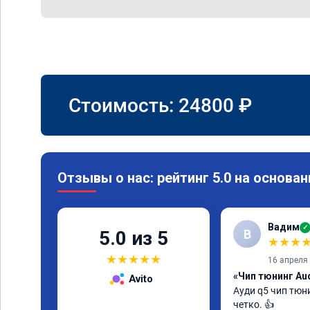
Стоимость:
24800
₽
Отзывы о нас: рейтинг 5.0 на основан
Вадим
✓
В
5.0 из 5
★
★
★
★
★
★
★
★
16 апреля
«Чип тюнинг Aud
Avito
Ауди q5 чип тюни
четко. 👍