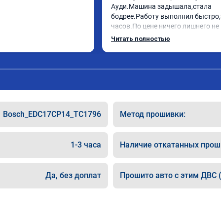
Ауди.Машина задышала,стала 
бодрее.Работу выполнил быстро,з
часов.По цене ничего лишнего не 
как договаривались заранее.Посл
Читать полностью
работы возникали вопросы,всегд
консультировал и был на связи.Т
знаю,куда ехать в случае поломки
авто.Однозначно рекомендую Але
как грамотного специалиста!
Bosch_EDC17CP14_TC1796
Метод прошивки:
1-3 часа
Наличие откатанных прош
Да, без доплат
Прошито авто с этим ДВС (