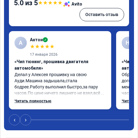
5.0 из 5
★
★
★
★
★
Avito
Оставить отзыв
Антон
✓
А
Н
★
★
★
★
★
17 января 2026
«Чип тюнинг, прошивка двигателя
«Чип т
автомобиля»
автомо
Делал у Алексея прошивку на свою 
Обратилс
Ауди.Машина задышала,стала 
договор
бодрее.Работу выполнил быстро,за пару 
меня вс
часов.По цене ничего лишнего не взял,всё 
час все
как договаривались заранее.После работы 
Арман с
Читать полностью
Читать 
возникали вопросы,всегда консультировал 
летела а
и был на связи.Теперь знаю,куда ехать в 
личку А
случае поломки авто.Однозначно 
может 
‹
›
рекомендую Алексея как грамотного 
спасибо 
специалиста!