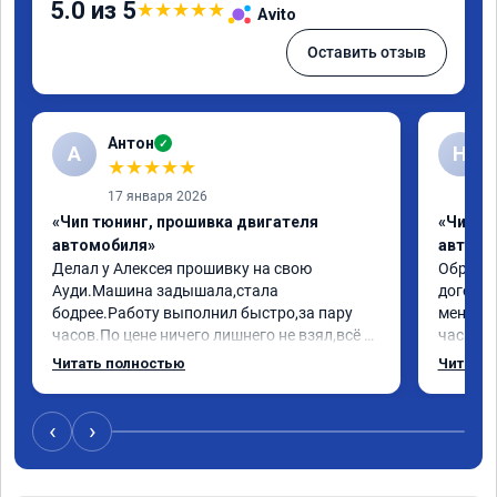
5.0 из 5
★
★
★
★
★
Avito
Оставить отзыв
Антон
✓
А
Н
★
★
★
★
★
17 января 2026
«Чип тюнинг, прошивка двигателя
«Чип т
автомобиля»
автомо
Делал у Алексея прошивку на свою 
Обратилс
Ауди.Машина задышала,стала 
договор
бодрее.Работу выполнил быстро,за пару 
меня вс
часов.По цене ничего лишнего не взял,всё 
час все
как договаривались заранее.После работы 
Арман с
Читать полностью
Читать 
возникали вопросы,всегда консультировал 
летела а
и был на связи.Теперь знаю,куда ехать в 
личку А
случае поломки авто.Однозначно 
может 
‹
›
рекомендую Алексея как грамотного 
спасибо 
специалиста!