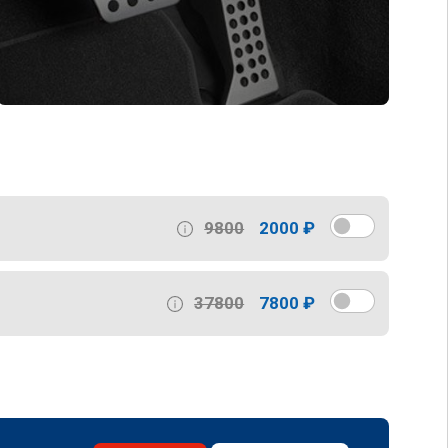
9800
2000 ₽
37800
7800 ₽