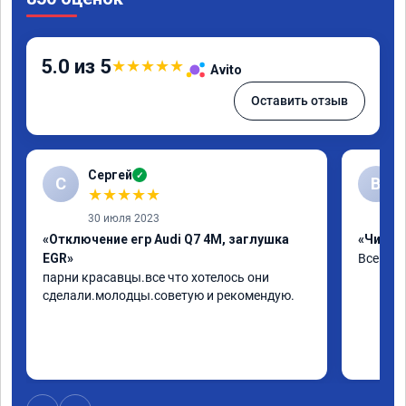
5.0 из 5
★
★
★
★
★
Avito
Оставить отзыв
Сергей
✓
С
В
★
★
★
★
★
30 июля 2023
«Отключение егр Audi Q7 4M, заглушка
«Чип тю
EGR»
Все хор
парни красавцы.все что хотелось они 
сделали.молодцы.советую и рекомендую.