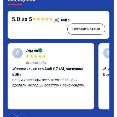
5.0 из 5
★
★
★
★
★
Avito
Оставить отзыв
Сергей
✓
С
В
★
★
★
★
★
30 июля 2023
«Отключение егр Audi Q7 4M, заглушка
«Чип тю
EGR»
Все хор
парни красавцы.все что хотелось они 
сделали.молодцы.советую и рекомендую.