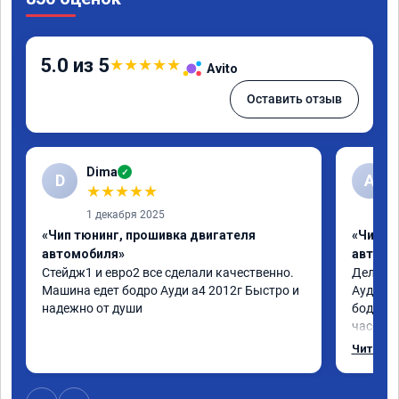
5.0 из 5
★
★
★
★
★
Avito
Оставить отзыв
Dima
✓
D
А
★
★
★
★
★
1 декабря 2025
«Чип тюнинг, прошивка двигателя
«Чип т
автомобиля»
автомо
Стейдж1 и евро2 все сделали качественно. 
Делал у
Машина едет бодро Ауди а4 2012г Быстро и 
Ауди.Ма
надежно от души
бодрее.
часов.П
как дог
Читать 
возника
и был н
случае 