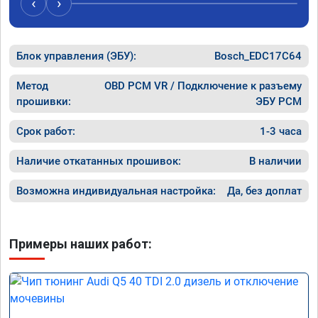
‹
›
рекомен
специал
Блок управления (ЭБУ):
Bosch_EDC17C64
Метод
OBD PCM VR / Подключение к разъему
прошивки:
ЭБУ PCM
Срок работ:
1-3 часа
Наличие откатанных прошивок:
В наличии
Возможна индивидуальная настройка:
Да, без доплат
Примеры наших работ: