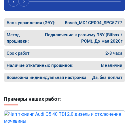
‹
›
рекомен
специал
Блок управления (ЭБУ):
Bosch_MD1CP004_SPC5777
Метод
Подключение к разъему ЭБУ (Bitbox /
прошивки:
PCM). До мая 2020г
Срок работ:
2-3 часа
Наличие откатанных прошивок:
В наличии
Возможна индивидуальная настройка:
Да, без доплат
Примеры наших работ: