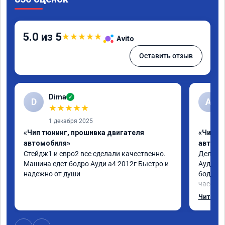
5.0 из 5
★
★
★
★
★
Avito
Оставить отзыв
Dima
✓
D
А
★
★
★
★
★
1 декабря 2025
«Чип тюнинг, прошивка двигателя
«Чип т
автомобиля»
автомо
Стейдж1 и евро2 все сделали качественно. 
Делал у
Машина едет бодро Ауди а4 2012г Быстро и 
Ауди.Ма
надежно от души
бодрее.
часов.П
как дог
Читать 
возника
и был н
случае 