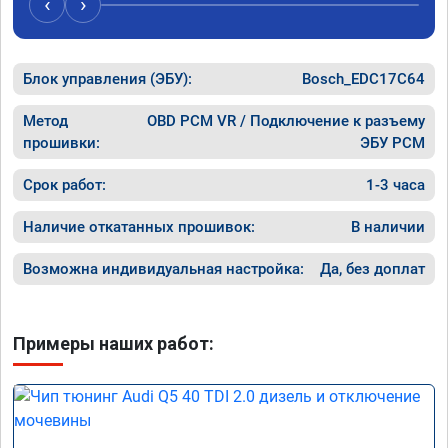
‹
›
рекомен
специал
Блок управления (ЭБУ):
Bosch_EDC17C64
Метод
OBD PCM VR / Подключение к разъему
прошивки:
ЭБУ PCM
Срок работ:
1-3 часа
Наличие откатанных прошивок:
В наличии
Возможна индивидуальная настройка:
Да, без доплат
Примеры наших работ: