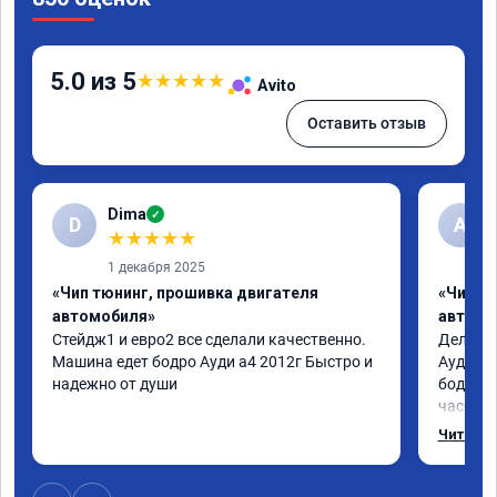
5.0 из 5
★
★
★
★
★
Avito
Оставить отзыв
Dima
✓
D
А
★
★
★
★
★
1 декабря 2025
«Чип тюнинг, прошивка двигателя
«Чип т
автомобиля»
автомо
Стейдж1 и евро2 все сделали качественно. 
Делал у
Машина едет бодро Ауди а4 2012г Быстро и 
Ауди.Ма
надежно от души
бодрее.
часов.П
как дог
Читать 
возника
и был н
случае 