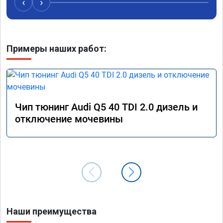
‹
›
рекомендую Алексея как грамотного 
спасибо 
специалиста!
Примеры наших работ:
Чип тюнинг Audi Q5 40 TDI 2.0 дизель и
отключение мочевины
Наши преимущества