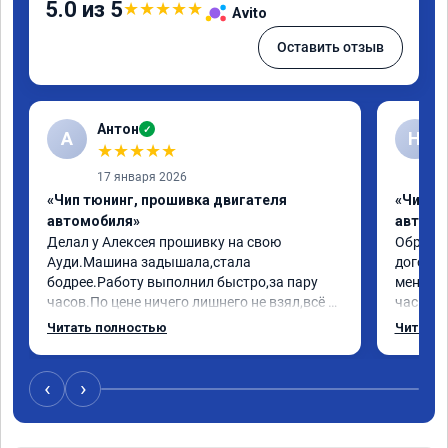
5.0 из 5
★
★
★
★
★
Avito
Оставить отзыв
Антон
✓
А
Н
★
★
★
★
★
17 января 2026
«Чип тюнинг, прошивка двигателя
«Чип т
автомобиля»
автомо
Делал у Алексея прошивку на свою 
Обратилс
Ауди.Машина задышала,стала 
договор
бодрее.Работу выполнил быстро,за пару 
меня вс
часов.По цене ничего лишнего не взял,всё 
час все
как договаривались заранее.После работы 
Арман с
Читать полностью
Читать 
возникали вопросы,всегда консультировал 
летела а
и был на связи.Теперь знаю,куда ехать в 
личку А
случае поломки авто.Однозначно 
может 
‹
›
рекомендую Алексея как грамотного 
спасибо 
специалиста!